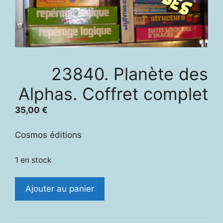
23840. Planète des
Alphas. Coffret complet
35,00
€
Cosmos éditions
1 en stock
quantité
Ajouter au panier
de
23840.
Planète