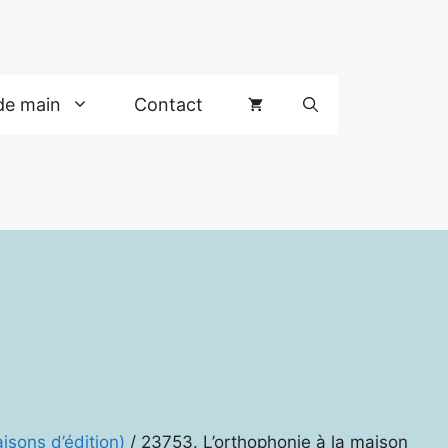
de main
Contact
isons d’édition)
/ 23753. L’orthophonie à la maison