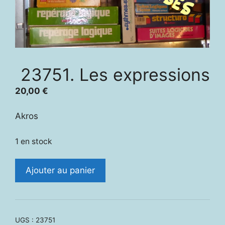
23751. Les expressions
20,00
€
Akros
1 en stock
quantité
Ajouter au panier
de
23751.
Les
expressions
UGS :
23751