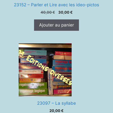
23152 – Parler et Lire avec les ideo-pictos
Le
Le
40,00
€
30,00
€
prix
prix
initial
actuel
Ajouter au panier
était :
est :
40,00 €.
30,00 €.
23097 – La syllabe
20,00
€