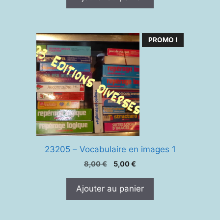
PROMO !
23205 – Vocabulaire en images 1
Le
Le
8,00
€
5,00
€
prix
prix
initial
actuel
Ajouter au panier
était :
est :
8,00 €.
5,00 €.