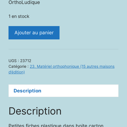
OrthoLudique
1 en stock
quantité
Ajouter au panier
de
23712.
OrthoLudique.
Domino
UGS :
23712
des
Catégorie :
23. Matériel orthophonique (15 autres maisons
terminaisons
d’édition)
des
verbes
Description
Description
Petites fiches plastique dans boite carton