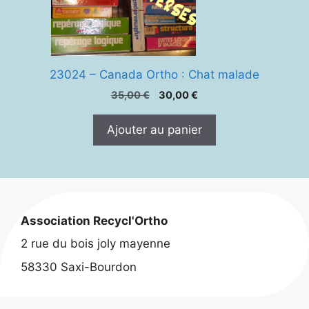
23024 – Canada Ortho : Chat malade
Le
Le
35,00
€
30,00
€
prix
prix
initial
actuel
Ajouter au panier
était :
est :
35,00 €.
30,00 €.
Association Recycl'Ortho
2 rue du bois joly mayenne
58330 Saxi-Bourdon