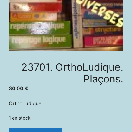
23701. OrthoLudique.
Plaçons.
30,00
€
OrthoLudique
1 en stock
quantité