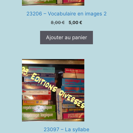
23206 – Vocabulaire en images 2
Le
Le
8,00
€
5,00
€
prix
prix
initial
actuel
Ajouter au panier
était :
est :
8,00 €.
5,00 €.
23097 – La syllabe