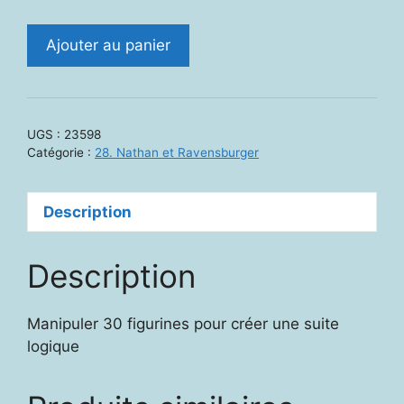
quantité
Ajouter au panier
de
23598.
La
ronde
UGS :
23598
multicolore.
Catégorie :
28. Nathan et Ravensburger
Qui
me
Description
donne
la
main
Description
?
Manipuler 30 figurines pour créer une suite
logique