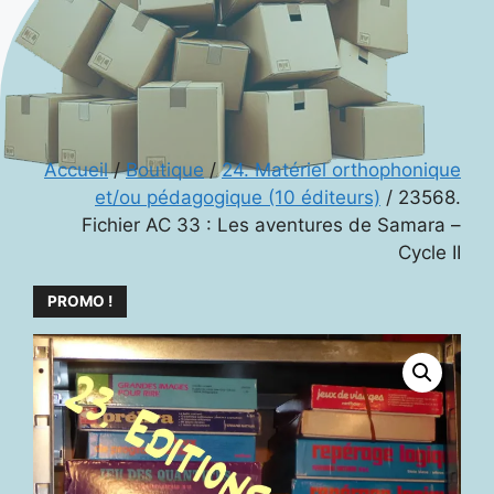
Accueil
/
Boutique
/
24. Matériel orthophonique
et/ou pédagogique (10 éditeurs)
/ 23568.
Fichier AC 33 : Les aventures de Samara –
Cycle II
PROMO !