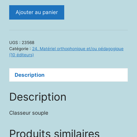
quantité
Ajouter au panier
de
23568.
Fichier
AC
UGS :
23568
33
Catégorie :
24. Matériel orthophonique et/ou pédagogique
:
(10 éditeurs)
Les
aventures
Description
de
Samara
-
Description
Cycle
II
Classeur souple
Produits similaires