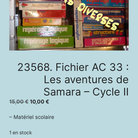
23568. Fichier AC 33 :
Les aventures de
Samara – Cycle II
Le
Le
15,00
€
10,00
€
prix
prix
initial
actuel
– Matériel scolaire
était :
est :
15,00 €.
10,00 €.
1 en stock