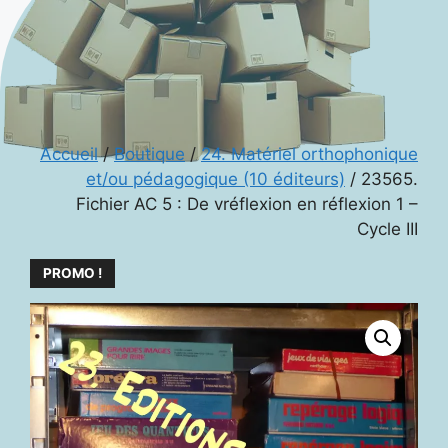
Accueil
/
Boutique
/
24. Matériel orthophonique
et/ou pédagogique (10 éditeurs)
/ 23565.
Fichier AC 5 : De vréflexion en réflexion 1 –
Cycle III
PROMO !