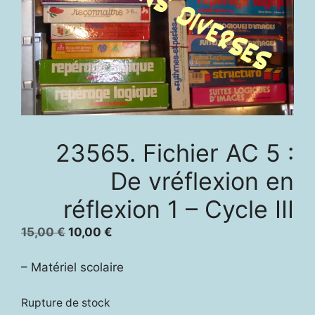
23565. Fichier AC 5 :
De vréflexion en
réflexion 1 – Cycle III
Le
Le
15,00
€
10,00
€
prix
prix
initial
actuel
– Matériel scolaire
était :
est :
15,00 €.
10,00 €.
Rupture de stock