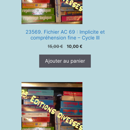
23569. Fichier AC 69 : Implicite et
compréhension fine – Cycle III
Le
Le
15,00
€
10,00
€
prix
prix
initial
actuel
Ajouter au panier
était :
est :
15,00 €.
10,00 €.