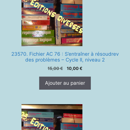
23570. Fichier AC 76 : S’entraîner à résoudrev
des problèmes – Cycle II, niveau 2
Le
Le
15,00
€
10,00
€
prix
prix
initial
actuel
Ajouter au panier
était :
est :
15,00 €.
10,00 €.