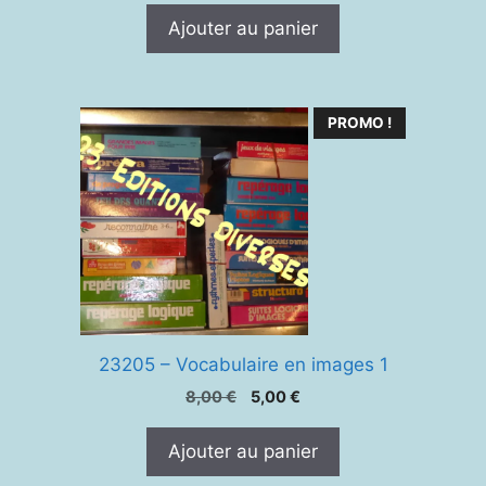
initial
actuel
Ajouter au panier
était :
est :
15,00 €.
12,00 €.
PROMO !
23205 – Vocabulaire en images 1
Le
Le
8,00
€
5,00
€
prix
prix
initial
actuel
Ajouter au panier
était :
est :