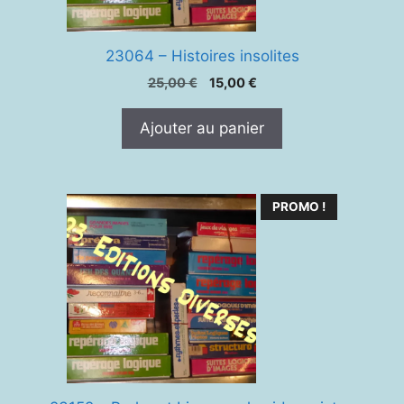
23064 – Histoires insolites
Le
Le
25,00
€
15,00
€
prix
prix
initial
actuel
Ajouter au panier
était :
est :
25,00 €.
15,00 €.
PROMO !