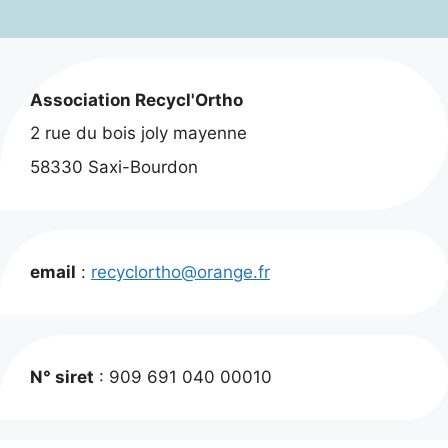
8,00 €.
5,00 €.
Association Recycl'Ortho
2 rue du bois joly mayenne
58330 Saxi-Bourdon
email
:
recyclortho@orange.fr
N° siret
: 909 691 040 00010