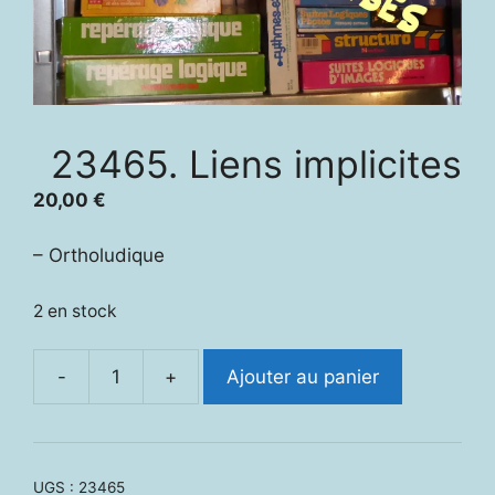
23465. Liens implicites
20,00
€
– Ortholudique
2 en stock
-
+
Ajouter au panier
quantité
de
23465.
Liens
UGS :
23465