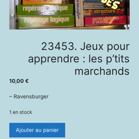
23453. Jeux pour
apprendre : les p’tits
marchands
10,00
€
– Ravensburger
1 en stock
quantité
Ajouter au panier
de