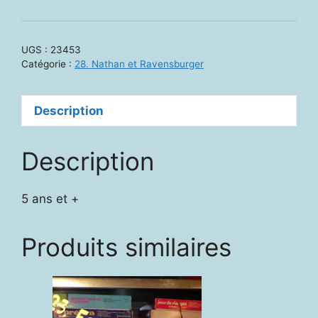
23453.
Jeux
pour
UGS :
23453
apprendre
Catégorie :
28. Nathan et Ravensburger
:
les
Description
p'tits
marchands
Description
5 ans et +
Produits similaires