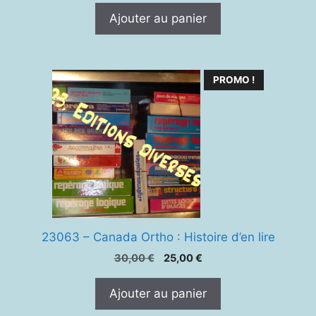
Ajouter au panier
PROMO !
23063 – Canada Ortho : Histoire d’en lire
Le
Le
30,00
€
25,00
€
prix
prix
initial
actuel
Ajouter au panier
était :
est :