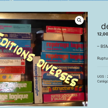
d
12,0
– BS
Ruptu
UGS :
Catégo