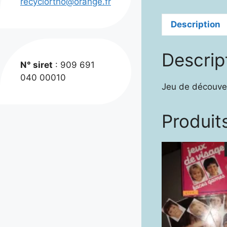
recyclortho@orange.fr
Description
Descrip
N° siret
: 909 691
040 00010
Jeu de découver
Produits