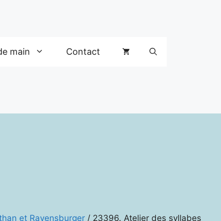
de main
Contact
than et Ravensburger
/ 23396. Atelier des syllabes