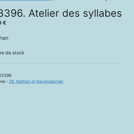
3396. Atelier des syllabes
0
€
than
re de stock
23396
rie :
28. Nathan et Ravensburger