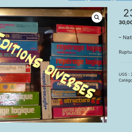
2
30,0
– Na
Ruptu
UGS :
Catégo