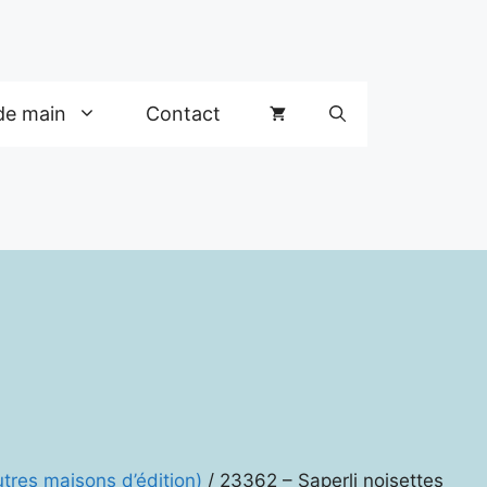
de main
Contact
tres maisons d’édition)
/ 23362 – Saperli noisettes