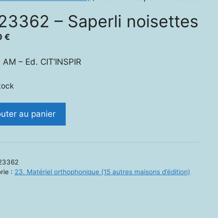
23362 – Saperli noisettes
0
€
 AM – Ed. CIT’INSPIR
tock
ité
outer au panier
2
li
23362
ttes
rie :
23. Matériel orthophonique (15 autres maisons d’édition)