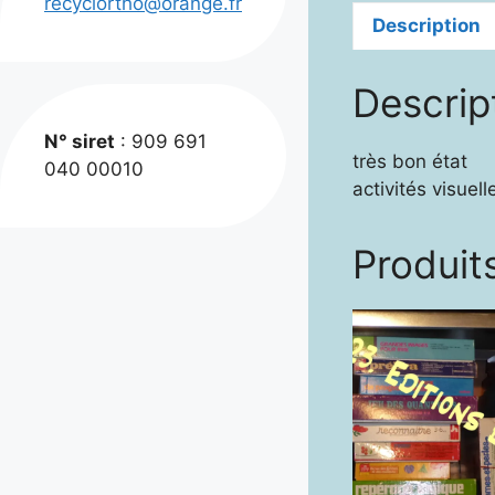
recyclortho@orange.fr
Description
Descrip
N° siret
: 909 691
très bon état
040 00010
activités visuel
Produits