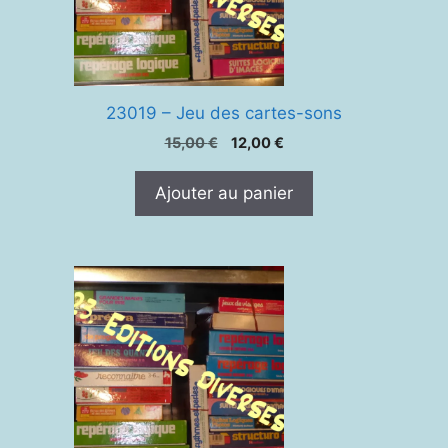
23019 – Jeu des cartes-sons
Le
Le
15,00
€
12,00
€
prix
prix
initial
actuel
Ajouter au panier
était :
est :
15,00 €.
12,00 €.