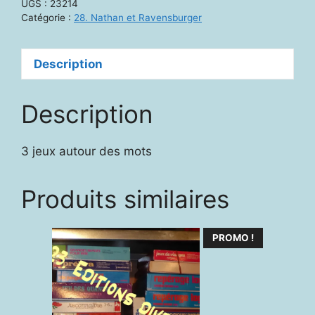
UGS :
23214
jeux
Catégorie :
28. Nathan et Ravensburger
de
mots
Description
Description
3 jeux autour des mots
Produits similaires
PROMO !