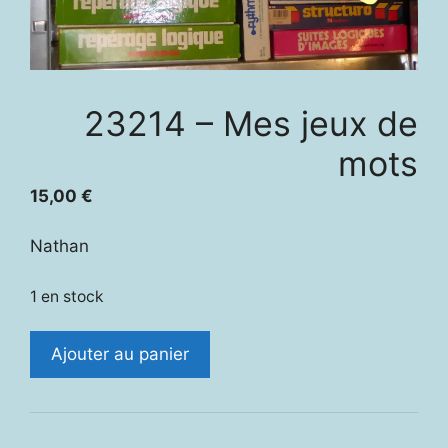
23214 – Mes jeux de
mots
15,00
€
Nathan
1 en stock
quantité
Ajouter au panier
de
23214
-
Mes