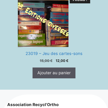
23019 – Jeu des cartes-sons
Le
Le
15,00
€
12,00
€
prix
prix
initial
actuel
Ajouter au panier
était :
est :
15,00 €.
12,00 €.
Association Recycl'Ortho