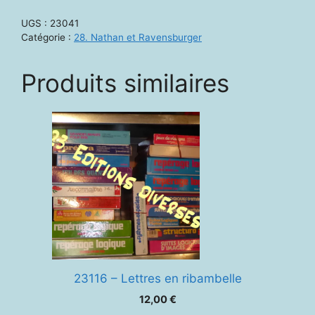
-
UGS :
23041
Découvrir
Catégorie :
28. Nathan et Ravensburger
l'heure
et
Produits similaires
le
temps
23116 – Lettres en ribambelle
12,00
€