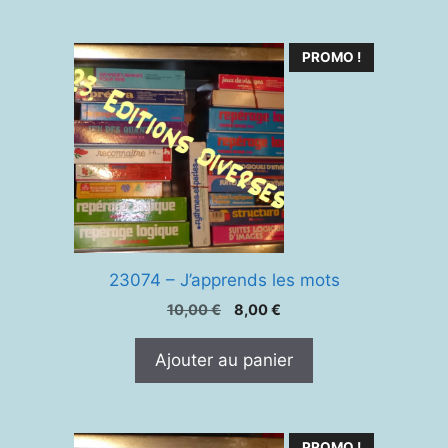
PROMO !
23074 – J’apprends les mots
Le
Le
10,00
€
8,00
€
prix
prix
initial
actuel
Ajouter au panier
était :
est :
10,00 €.
8,00 €.
PROMO !