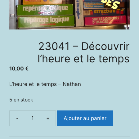
23041 – Découvrir
l’heure et le temps
10,00
€
L’heure et le temps – Nathan
5 en stock
-
+
Ajouter au panier
quantité
de
23041