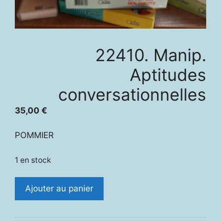
22410. Manip.
Aptitudes
conversationnelles
35,00
€
POMMIER
1 en stock
quantité
Ajouter au panier
de
22410.
Manip.