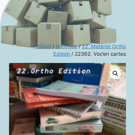
Accueil
/
Boutique
/
22. Matériel Ortho
Edition
/ 22362. Voc’en cartes