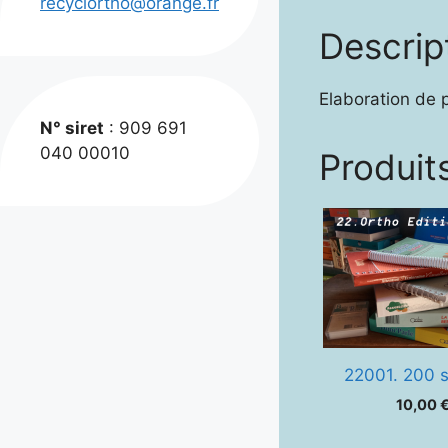
recyclortho@orange.fr
Descrip
Elaboration de p
N° siret
: 909 691
040 00010
Produits
22001. 200 
10,00