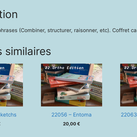
tion
hrases (Combiner, structurer, raisonner, etc). Coffret c
 similaires
sketchs
22056 – Entoma
22063
€
20,00
€