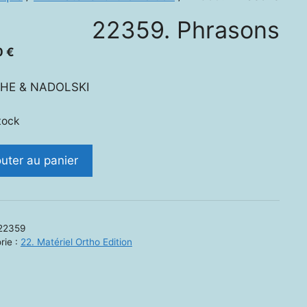
22359. Phrasons
0
€
HE & NADOLSKI
tock
ité
outer au panier
9.
sons
22359
rie :
22. Matériel Ortho Edition