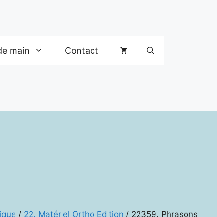
de main
Contact
ique
/
22. Matériel Ortho Edition
/ 22359. Phrasons