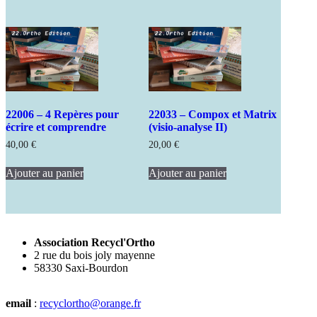
30,00 €.
25,00 €.
22006 – 4 Repères pour
22033 – Compox et Matrix
écrire et comprendre
(visio-analyse II)
40,00
€
20,00
€
Ajouter au panier
Ajouter au panier
Association Recycl'Ortho
2 rue du bois joly mayenne
58330 Saxi-Bourdon
email
:
recyclortho@orange.fr