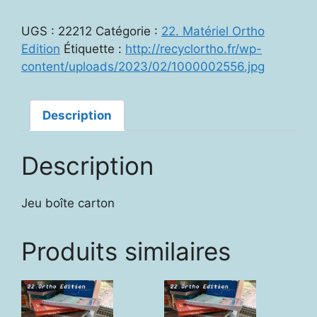
22212
-
UGS :
22212
Catégorie :
22. Matériel Ortho
Dieux
Edition
Étiquette :
http://recyclortho.fr/wp-
et
content/uploads/2023/02/1000002556.jpg
Déesses
(Activités
langagières
Description
pour
ados
Description
et
adultes)
Jeu boîte carton
Produits similaires