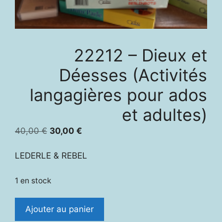
22212 – Dieux et
Déesses (Activités
langagières pour ados
et adultes)
Le
Le
40,00
€
30,00
€
prix
prix
initial
actuel
LEDERLE & REBEL
était :
est :
40,00 €.
30,00 €.
1 en stock
quantité
Ajouter au panier
de