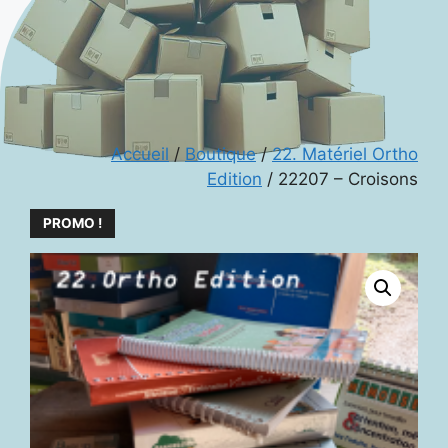
Accueil
/
Boutique
/
22. Matériel Ortho
Edition
/ 22207 – Croisons
PROMO !