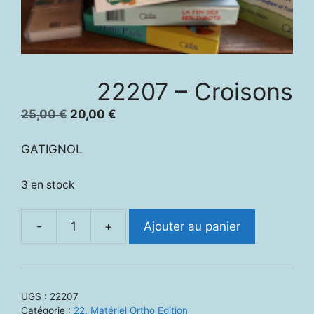
22207 – Croisons
Le
Le
25,00
€
20,00
€
prix
prix
initial
actuel
GATIGNOL
était :
est :
25,00 €.
20,00 €.
3 en stock
-
+
Ajouter au panier
quantité
de
22207
-
UGS :
22207
Croisons
Catégorie :
22. Matériel Ortho Edition