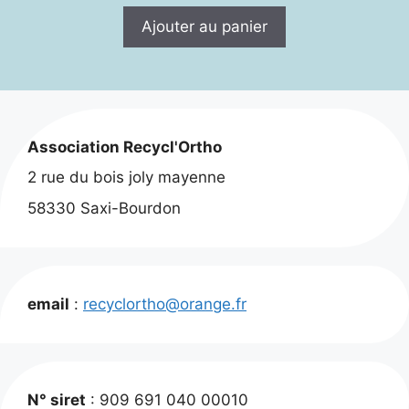
initial
actuel
Ajouter au panier
était :
est :
15,00 €.
12,00 €.
Association Recycl'Ortho
2 rue du bois joly mayenne
58330 Saxi-Bourdon
email
:
recyclortho@orange.fr
N° siret
: 909 691 040 00010