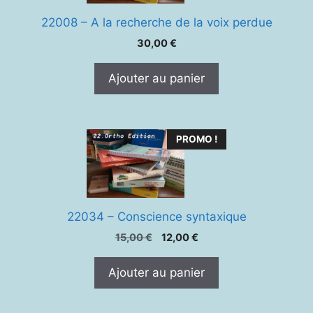
22008 – A la recherche de la voix perdue
30,00
€
Ajouter au panier
PROMO !
22034 – Conscience syntaxique
Le
Le
15,00
€
12,00
€
prix
prix
initial
actuel
Ajouter au panier
était :
est :
15,00 €.
12,00 €.