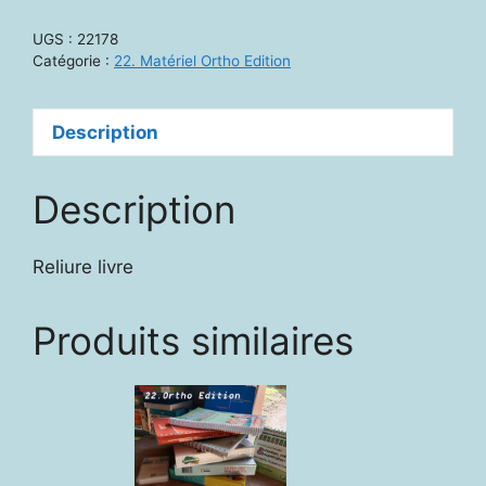
-
UGS :
22178
Rééd.
Catégorie :
22. Matériel Ortho Edition
Des
troubles
Description
articulatoires
isolés
Description
Reliure livre
Produits similaires