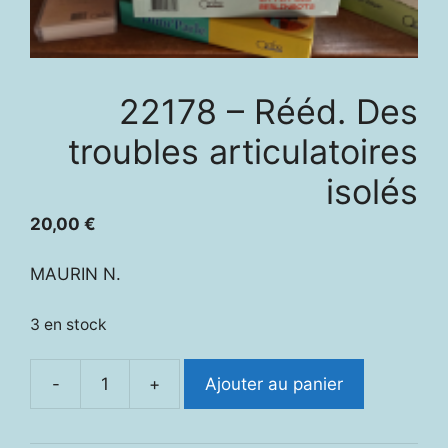
22178 – Rééd. Des
troubles articulatoires
isolés
20,00
€
MAURIN N.
3 en stock
-
+
Ajouter au panier
quantité
de
22178