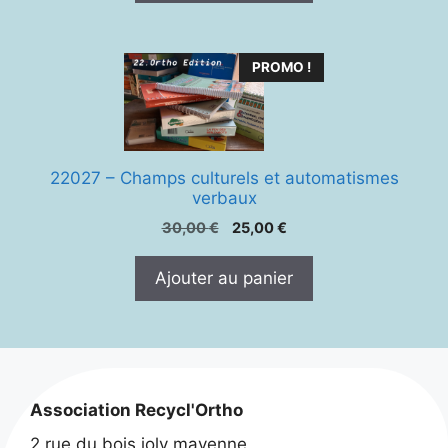
PROMO !
22027 – Champs culturels et automatismes
verbaux
Le
Le
30,00
€
25,00
€
prix
prix
initial
actuel
Ajouter au panier
était :
est :
30,00 €.
25,00 €.
Association Recycl'Ortho
2 rue du bois joly mayenne