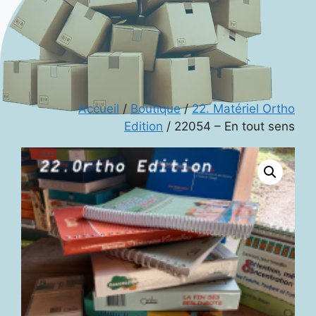
Accueil
/
Boutique
/
22. Matériel Ortho
Edition
/ 22054 – En tout sens