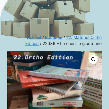
Accueil
/
Boutique
/
22. Matériel Ortho
Edition
/ 22036 – La chenille gloutonne