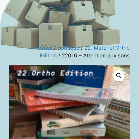
Accueil
/
Boutique
/
22. Matériel Ortho
Edition
/ 22016 – Attention aux sons