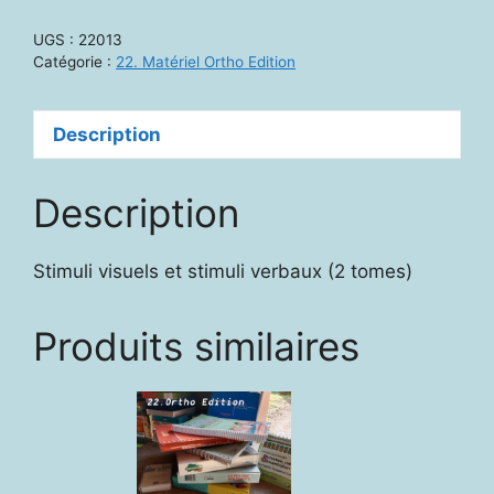
-
UGS :
22013
Accès
Catégorie :
22. Matériel Ortho Edition
aux
noms
Description
propres.
Cognition
et
Description
mémoire
Stimuli visuels et stimuli verbaux (2 tomes)
Produits similaires