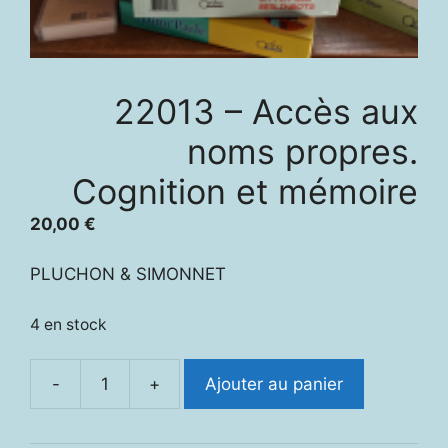
22013 – Accès aux
noms propres.
Cognition et mémoire
20,00
€
PLUCHON & SIMONNET
4 en stock
-
+
Ajouter au panier
quantité
de
22013