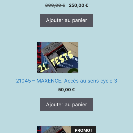
Le
Le
300,00
€
250,00
€
prix
prix
initial
actuel
Ajouter au panier
était :
est :
300,00 €.
250,00 €.
21045 – MAXENCE. Accès au sens cycle 3
50,00
€
Ajouter au panier
PROMO !