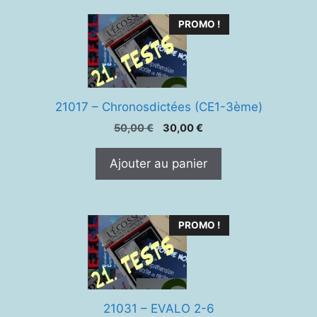
PROMO !
21017 – Chronosdictées (CE1-3ème)
Le
Le
50,00
€
30,00
€
prix
prix
initial
actuel
Ajouter au panier
était :
est :
50,00 €.
30,00 €.
PROMO !
21031 – EVALO 2-6