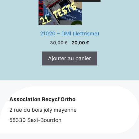
21020 – DMI (ilettrisme)
Le
Le
30,00
€
20,00
€
prix
prix
initial
actuel
Ajouter au panier
était :
est :
30,00 €.
20,00 €.
Association Recycl'Ortho
2 rue du bois joly mayenne
58330 Saxi-Bourdon