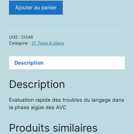
quantité
Ajouter au panier
de
21246.
LAST
:
UGS :
21246
Language
Catégorie :
21. Tests & bilans
Screening
Test
Description
Description
Evaluation rapide des troubles du langage dans
la phase aigüe des AVC
Produits similaires