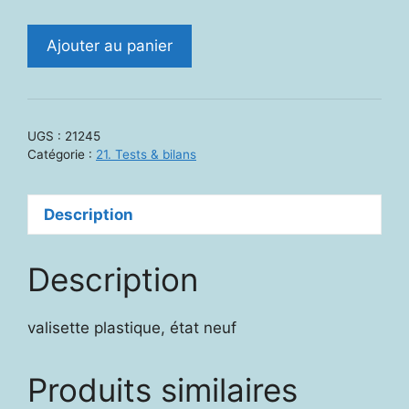
quantité
Ajouter au panier
de
21245.
Test
lillois
UGS :
21245
de
Catégorie :
21. Tests & bilans
mémoire
sémantique
Description
et
épisodique
Description
valisette plastique, état neuf
Produits similaires