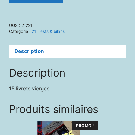
21221.
EVAC
:
UGS :
21221
livrets
Catégorie :
21. Tests & bilans
de
passation,
Description
lot
de
15
Description
15 livrets vierges
Produits similaires
PROMO !