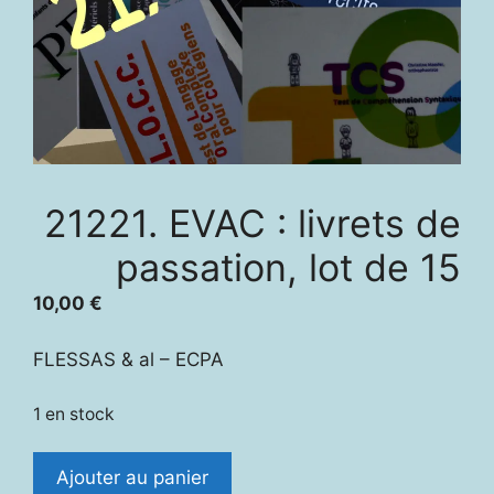
21221. EVAC : livrets de
passation, lot de 15
10,00
€
FLESSAS & al – ECPA
1 en stock
quantité
Ajouter au panier
de