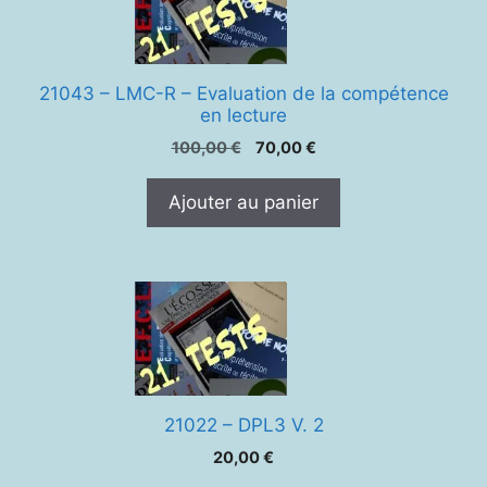
21043 – LMC-R – Evaluation de la compétence
en lecture
Le
Le
100,00
€
70,00
€
prix
prix
initial
actuel
Ajouter au panier
était :
est :
100,00 €.
70,00 €.
21022 – DPL3 V. 2
20,00
€