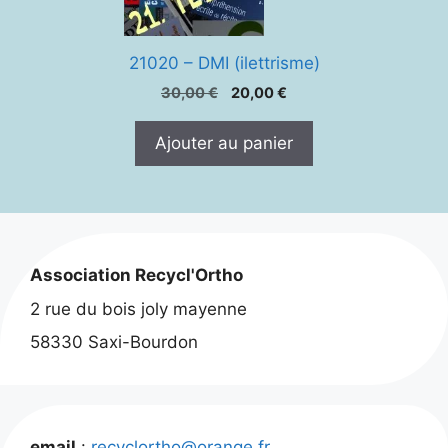
21020 – DMI (ilettrisme)
Le
Le
30,00
€
20,00
€
prix
prix
initial
actuel
Ajouter au panier
était :
est :
30,00 €.
20,00 €.
Association Recycl'Ortho
2 rue du bois joly mayenne
58330 Saxi-Bourdon
email
:
recyclortho@orange.fr