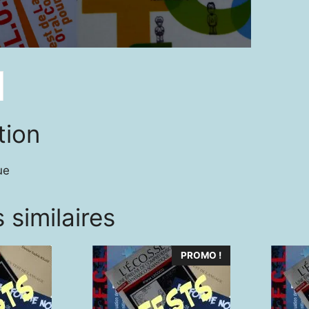
Comm
tion
ue
 similaires
PROMO !