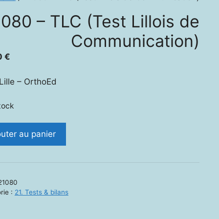
080 – TLC (Test Lillois de
Communication)
0
€
ille – OrthoEd
tock
ité
outer au panier
0
21080
rie :
21. Tests & bilans