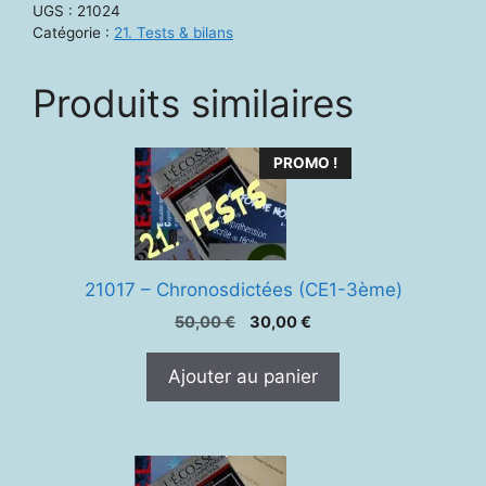
UGS :
21024
Catégorie :
21. Tests & bilans
Produits similaires
PROMO !
21017 – Chronosdictées (CE1-3ème)
Le
Le
50,00
€
30,00
€
prix
prix
initial
actuel
Ajouter au panier
était :
est :
50,00 €.
30,00 €.