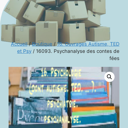
Accueil
/
Boutique
/
16. Ouvrages Autisme, TED
et Psy
/ 16093. Psychanalyse des contes de
fées