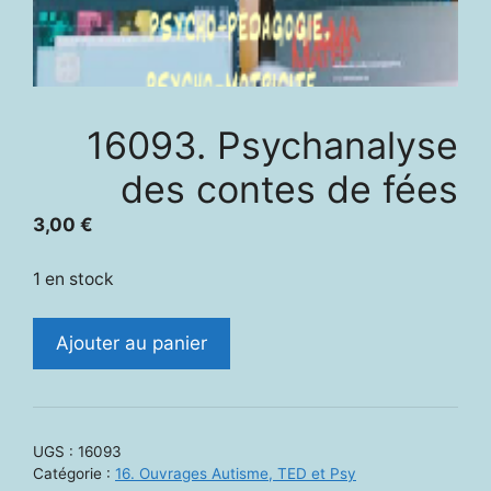
16093. Psychanalyse
des contes de fées
3,00
€
1 en stock
quantité
Ajouter au panier
de
16093.
Psychanalyse
des
UGS :
16093
contes
Catégorie :
16. Ouvrages Autisme, TED et Psy