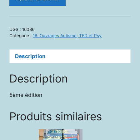
de
16086.
Les
enfants
UGS :
16086
surdoués.
Catégorie :
16. Ouvrages Autisme, TED et Psy
Ou
la
Description
précocité
embarrassante
Description
5ème édition
Produits similaires