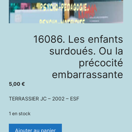
16086. Les enfants
surdoués. Ou la
précocité
embarrassante
5,00
€
TERRASSIER JC – 2002 – ESF
1 en stock
quantité
Ajouter au panier