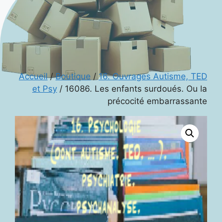
Accueil
/
Boutique
/
16. Ouvrages Autisme, TED
et Psy
/ 16086. Les enfants surdoués. Ou la
précocité embarrassante