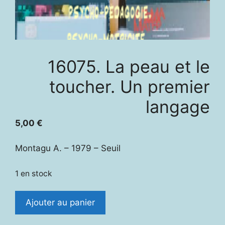
16075. La peau et le
toucher. Un premier
langage
5,00
€
Montagu A. – 1979 – Seuil
1 en stock
quantité
Ajouter au panier
de
16075.