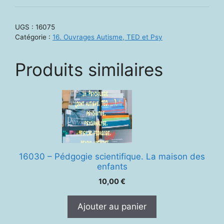
La
peau
UGS :
16075
et
Catégorie :
16. Ouvrages Autisme, TED et Psy
le
toucher.
Produits similaires
Un
premier
langage
16030 – Pédgogie scientifique. La maison des
enfants
10,00
€
Ajouter au panier