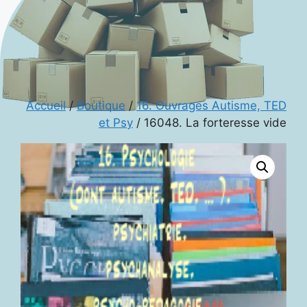
Accueil
/
Boutique
/
16. Ouvrages Autisme, TED
et Psy
/ 16048. La forteresse vide