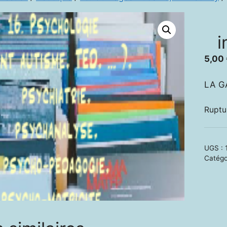
i
5,00
LA G
Ruptu
UGS :
Catégo