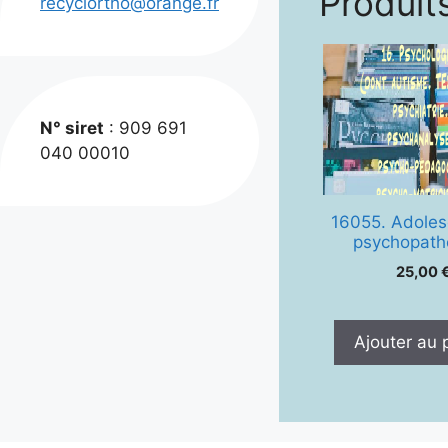
Produits
recyclortho@orange.fr
N° siret
: 909 691
040 00010
16055. Adoles
psychopath
25,00
Ajouter au 