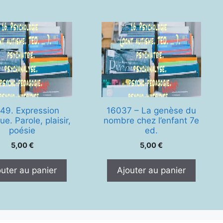
49. Expression
16037 – La genèse du
ue. Parole, plaisir,
nombre chez l’enfant 7e
poésie
ed.
5,00
€
5,00
€
outer au panier
Ajouter au panier