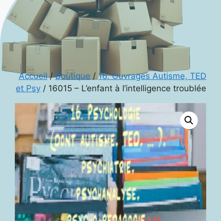
Accueil
/
Boutique
/
16. Ouvrages Autisme, TED
et Psy
/ 16015 – L’enfant à l’intelligence troublée