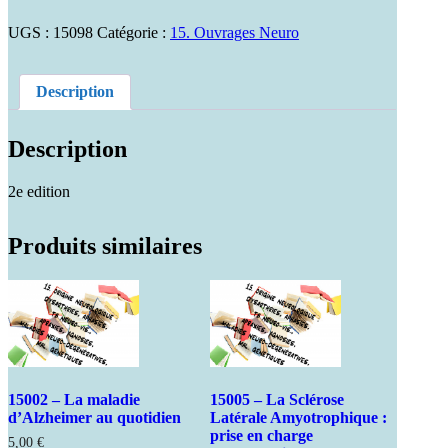
15098.
La
UGS :
15098
Catégorie :
15. Ouvrages Neuro
vie
quotidienne
du
Description
malade
d'Alzheimer
Description
2e edition
Produits similaires
15002 – La maladie
15005 – La Sclérose
d’Alzheimer au quotidien
Latérale Amyotrophique :
prise en charge
5,00
€