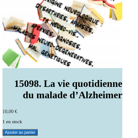
15098. La vie quotidienne
du malade d’Alzheimer
10,00
€
1 en stock
quantité
Ajouter au panier
de