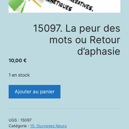
15097. La peur des
mots ou Retour
d’aphasie
10,00
€
1 en stock
quantité
Ajouter au panier
de
15097.
La
peur
UGS :
15097
des
Catégorie :
15. Ouvrages Neuro