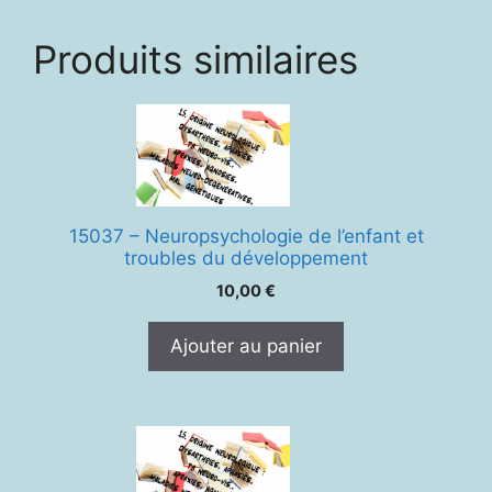
mots
ou
Produits similaires
Retour
d'aphasie
15037 – Neuropsychologie de l’enfant et
troubles du développement
10,00
€
Ajouter au panier