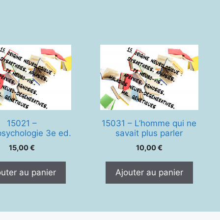
ns
-
iatriques
15021 –
15031 – L’homme qui ne
sychologie 3e ed.
savait plus parler
15,00
€
10,00
€
outer au panier
Ajouter au panier