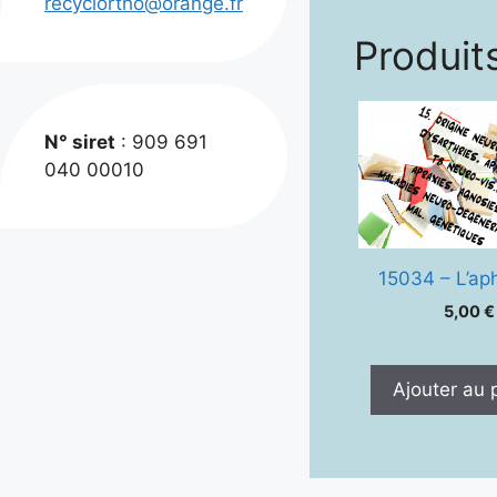
recyclortho@orange.fr
Produits
N° siret
: 909 691
040 00010
15034 – L’ap
5,00
€
Ajouter au 