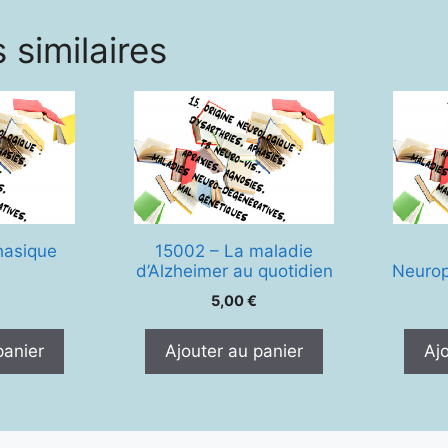
confi
neuro
 similaires
psych
hasique
15002 – La maladie
d’Alzheimer au quotidien
Neurop
5,00
€
panier
Ajouter au panier
Aj