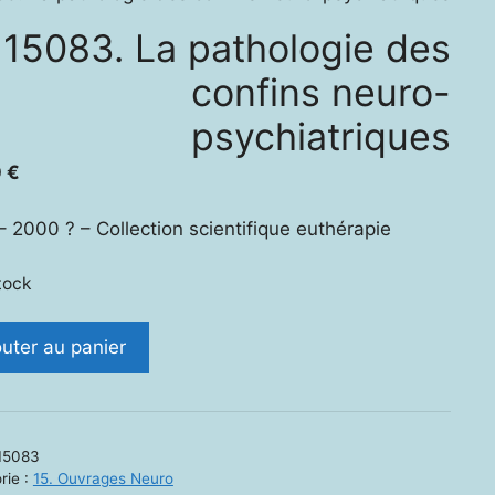
15083. La pathologie des
confins neuro-
psychiatriques
0
€
 – 2000 ? – Collection scientifique euthérapie
tock
ité
outer au panier
.
logie
15083
rie :
15. Ouvrages Neuro