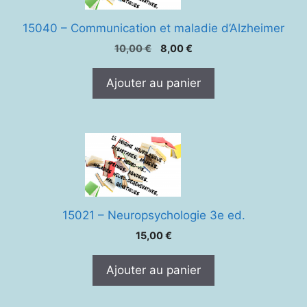
15040 – Communication et maladie d’Alzheimer
Le
Le
10,00
€
8,00
€
prix
prix
initial
actuel
Ajouter au panier
était :
est :
10,00 €.
8,00 €.
15021 – Neuropsychologie 3e ed.
15,00
€
Ajouter au panier