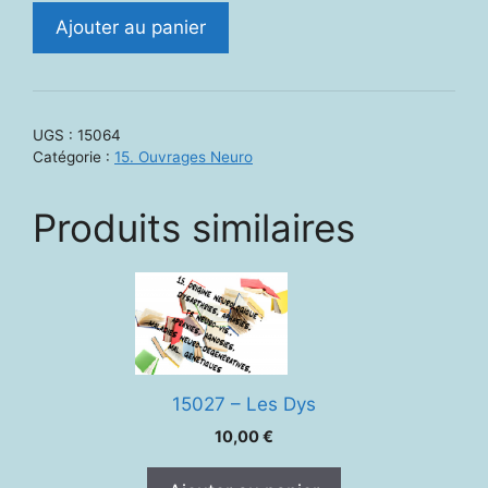
quantité
Ajouter au panier
de
15064
-
Le
UGS :
15064
syndrôme
Catégorie :
15. Ouvrages Neuro
dys-
exécutif
Produits similaires
chez
l'enfat
et
l'adolescent.
Répercussions
scolaires
et
15027 – Les Dys
comportementales
10,00
€