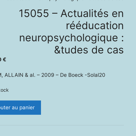
15055 – Actualités en
rééducation
neuropsychologique :
&tudes de cas
0
€
 ALLAIN & al. – 2009 – De Boeck -Solal20
tock
ité
outer au panier
5
lités