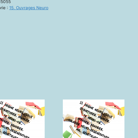
15055
rie :
15. Ouvrages Neuro
cation
psychologique
es