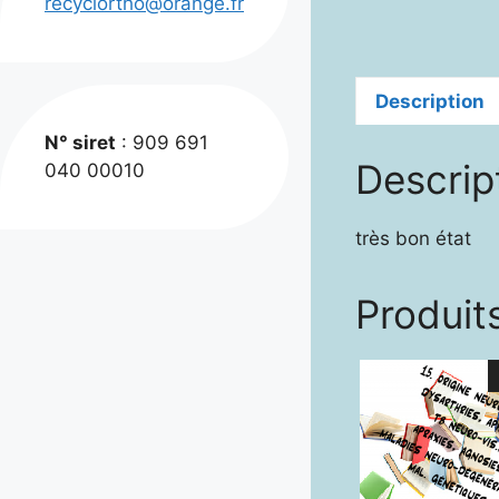
recyclortho@orange.fr
Description
N° siret
: 909 691
Descrip
040 00010
très bon état
Produits