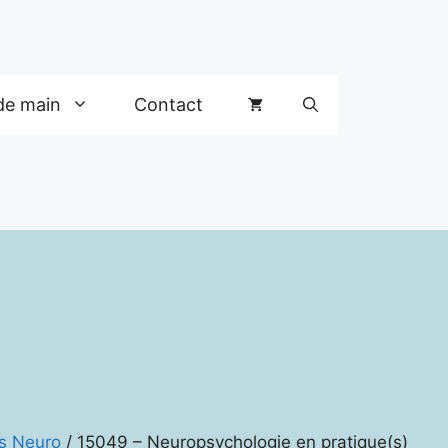
de main
Contact
s Neuro
/ 15049 – Neuropsychologie en pratique(s)