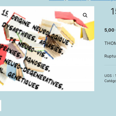
1
5,00
THOM
Ruptu
UGS :
Catégo