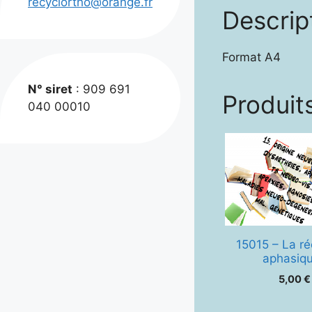
recyclortho@orange.fr
Descrip
Format A4
N° siret
: 909 691
Produits
040 00010
15015 – La r
aphasiq
5,00
€