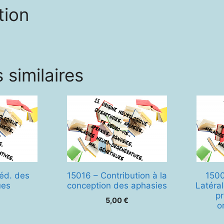
tion
 similaires
ééd. des
15016 – Contribution à la
1500
ues
conception des aphasies
Latéra
pr
5,00
€
o