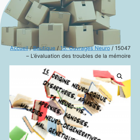
Accueil
/
Boutique
/
15. Ouvrages Neuro
/ 15047
– L’évaluation des troubles de la mémoire