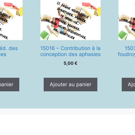
ééd. des
15016 – Contribution à la
150
ues
conception des aphasies
foudro
5,00
€
panier
Ajouter au panier
Aj