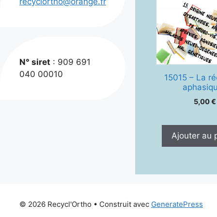
recyclortho@orange.fr
N° siret
: 909 691
040 00010
15015 – La r
aphasiq
5,00
€
Ajouter au 
© 2026 Recycl'Ortho
• Construit avec
GeneratePress