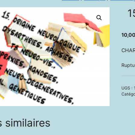
1
10,0
CHAR
Ruptu
UGS :
Catégo
 similaires